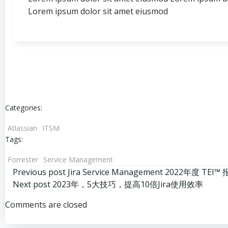
Lorem ipsum dolor sit amet eiusmod
Categories:
Atlassian
ITSM
Tags:
Forrester
Service Management
文
Previous post
Jira Service Management 2022年度 TEI™
文
Next post
2023年，5大技巧，提高10倍Jira使用效率
章
Comments are closed
章
导