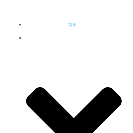
跳
填空题咨询
转
到
首页
内
容
关于我们